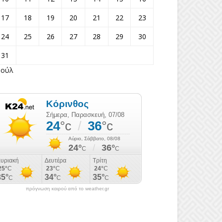
17
18
19
20
21
22
23
24
25
26
27
28
29
30
31
Ιούλ
πρόγνωση καιρού από το weather.gr