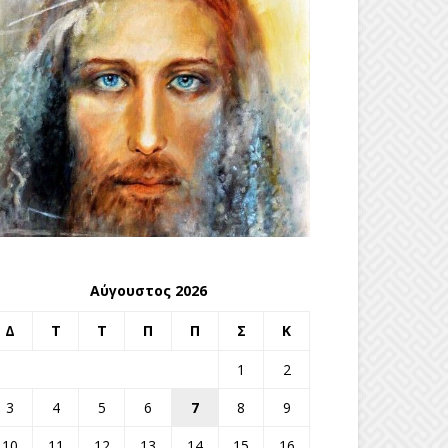
Αύγουστος 2026
Δ
Τ
Τ
Π
Π
Σ
Κ
1
2
3
4
5
6
7
8
9
10
11
12
13
14
15
16