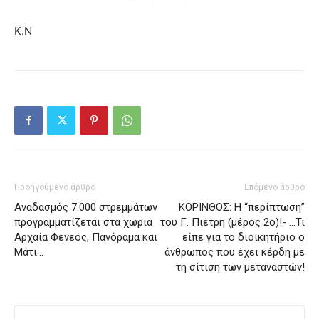
Κ.Ν
Προηγούμενο άρθρο
Επόμενο άρθρο
Αναδασμός 7.000 στρεμμάτων
ΚΟΡΙΝΘΟΣ: Η “περίπτωση”
προγραμματίζεται στα χωριά
του Γ. Πιέτρη (μέρος 2ο)!- …Τι
Αρχαία Φενεός, Πανόραμα και
είπε για το διοικητήριο ο
Μάτι…
άνθρωπος που έχει κέρδη με
τη σίτιση των μεταναστών!