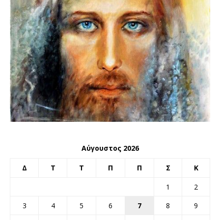
Αύγουστος 2026
Δ
Τ
Τ
Π
Π
Σ
Κ
1
2
3
4
5
6
7
8
9