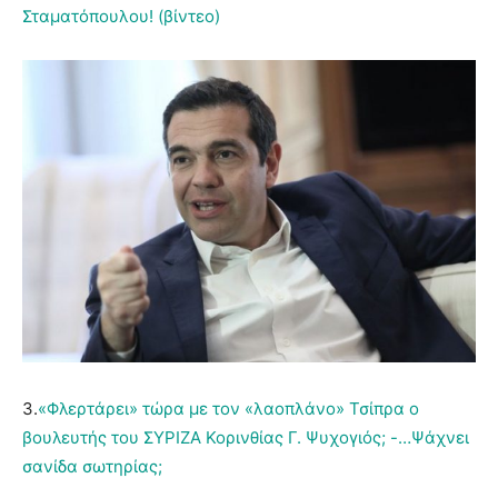
Σταματόπουλου! (βίντεο)
3.
«Φλερτάρει» τώρα με τον «λαοπλάνο» Τσίπρα ο
βουλευτής του ΣΥΡΙΖΑ Κορινθίας Γ. Ψυχογιός; -…Ψάχνει
σανίδα σωτηρίας;