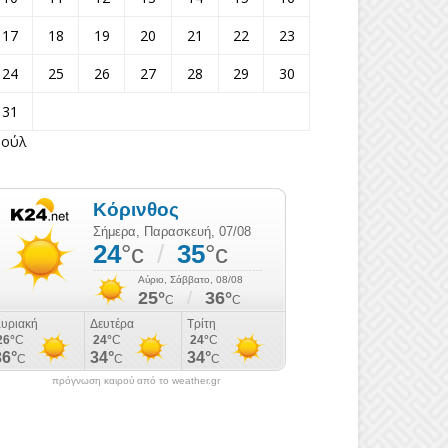
17
18
19
20
21
22
23
24
25
26
27
28
29
30
31
Ιούλ
πρόγνωση καιρού από το weather.gr