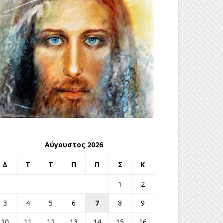
Αύγουστος 2026
Δ
Τ
Τ
Π
Π
Σ
Κ
1
2
3
4
5
6
7
8
9
10
11
12
13
14
15
16