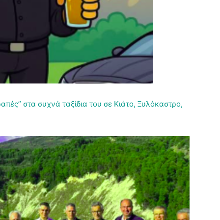
απές” στα συχνά ταξίδια του σε Κιάτο, Ξυλόκαστρο,