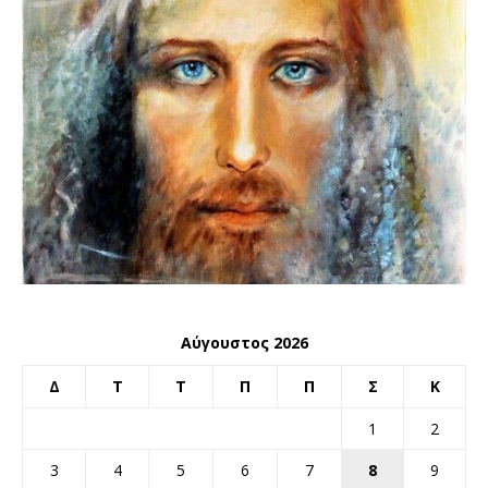
Αύγουστος 2026
Δ
Τ
Τ
Π
Π
Σ
Κ
1
2
3
4
5
6
7
8
9