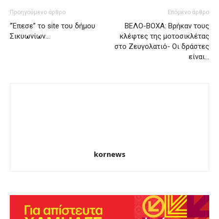
Προηγούμενο άρθρο
Επόμενο άρθρο
“Έπεσε” το site του δήμου
ΒΕΛΟ-ΒΟΧΑ: Βρήκαν τους
Σικυωνίων…
κλέφτες της μοτοσικλέτας
στο Ζευγολατιό- Οι δράστες
είναι…
kornews