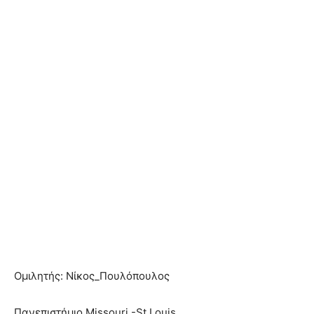
Ομιλητής: Νίκος_Πουλόπουλος
Πανεπιστήμιο Missouri -St.Louis