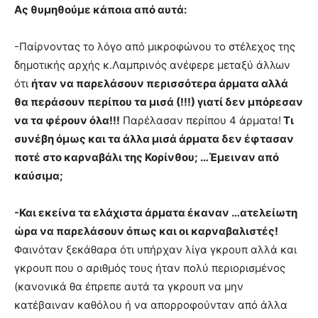
Ας θυμηθούμε κάποια από αυτά:
-Παίρνοντας το λόγο από μικροφώνου το στέλεχος της
δημοτικής αρχής κ.Λαμπρινός ανέφερε μεταξύ άλλων
ότι
ήταν να παρελάσουν περισσότερα άρματα αλλά
θα περάσουν περίπου τα μισά (!!!) γιατί δεν μπόρεσαν
να τα φέρουν όλα!!!
Παρέλασαν περίπου 4 άρματα!
Τι
συνέβη όμως και τα άλλα μισά άρματα δεν έφτασαν
ποτέ στο καρναβάλι της Κορίνθου; …Έμειναν από
καύσιμα;
-Και εκείνα τα ελάχιστα άρματα έκαναν …ατελείωτη
ώρα να παρελάσουν όπως και οι καρναβαλιστές!
Φαινόταν ξεκάθαρα ότι υπήρχαν λίγα γκρουπ αλλά και
γκρουπ που ο αριθμός τους ήταν πολύ περιορισμένος
(κανονικά θα έπρεπε αυτά τα γκρουπ να μην
κατέβαιναν καθόλου ή να απορροφούνταν από άλλα