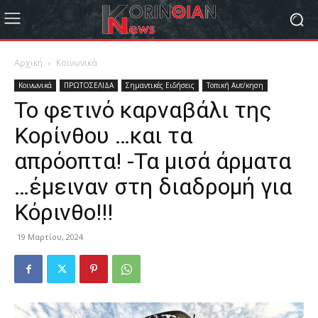
Αρχική
Κοινωνικά
Κοινωνικά
ΠΡΩΤΟΣΕΛΙΔΑ
Σημαντικές Ειδήσεις
Τοπική Αυτ/κηση
Το φετινό καρναβάλι της
Κορίνθου …και τα
απρόοπτα! -Τα μισά άρματα
…έμειναν στη διαδρομή για
Κόρινθο!!!
19 Μαρτίου, 2024