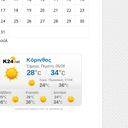
17
18
19
20
21
22
23
24
25
26
27
28
29
30
31
Ιούλ
πρόγνωση καιρού από το weather.gr