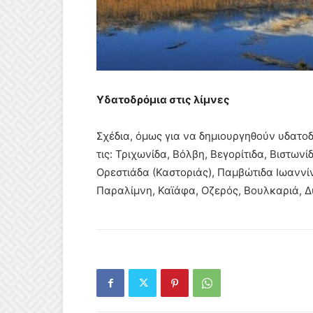
Υδατοδρόμια στις λίμνες
Σχέδια, όμως για να δημιουργηθούν υδατοδ
τις: Τριχωνίδα, Βόλβη, Βεγορίτιδα, Βιστω
Ορεστιάδα (Καστοριάς), Παμβώτιδα Ιωαννί
Παραλίμνη, Καϊάφα, Οζερός, Βουλκαριά, 