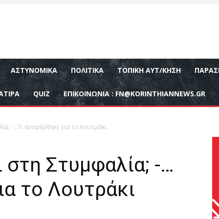
ΑΣΤΥΝΟΜΙΚΆ
ΠΟΛΙΤΙΚΆ
ΤΟΠΙΚΉ ΑΥΤ/ΚΗΣΗ
ΠΑΡΑΣ
ΑΤΙΡΑ
QUIZ
ΕΠΙΚΟΙΝΩΝΊΑ :
FN@KORINTHIANNEWS.GR
ία; -…Τι αναφέρθηκε για το Λουτράκι
 στη Στυμφαλία; -…
ια το Λουτράκι