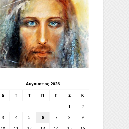
Αύγουστος 2026
Δ
Τ
Τ
Π
Π
Σ
Κ
1
2
3
4
5
6
7
8
9
10
11
12
13
14
15
16