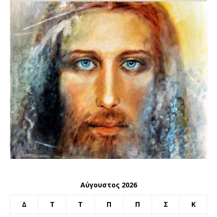
Αύγουστος 2026
Δ
Τ
Τ
Π
Π
Σ
Κ