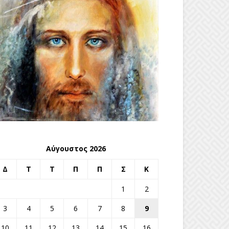
Αύγουστος 2026
Δ
Τ
Τ
Π
Π
Σ
Κ
1
2
3
4
5
6
7
8
9
10
11
12
13
14
15
16