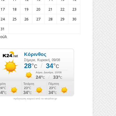
17
18
19
20
21
22
23
24
25
26
27
28
29
30
31
Ιούλ
πρόγνωση καιρού από το weather.gr