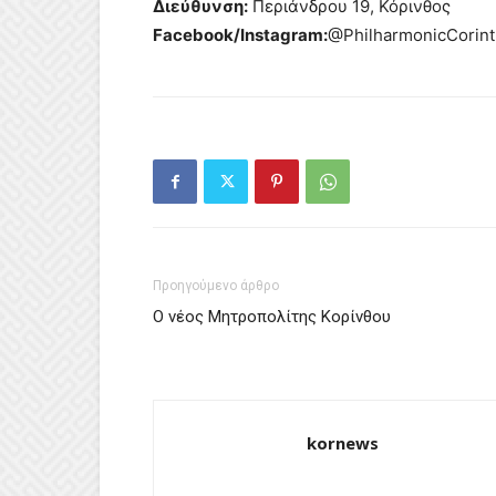
Διεύθυνση:
Περιάνδρου 19, Κόρινθος
Facebook/Instagram:
@PhilharmonicCorint
Προηγούμενο άρθρο
Ο νέος Μητροπολίτης Κορίνθου
kornews