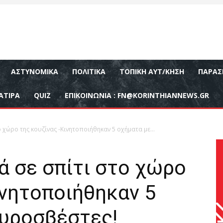
ΑΣΤΥΝΟΜΙΚΆ
ΠΟΛΙΤΙΚΆ
ΤΟΠΙΚΉ ΑΥΤ/ΚΗΣΗ
ΠΑΡΑΣ
ΑΤΙΡΑ
QUIZ
ΕΠΙΚΟΙΝΩΝΊΑ :
FN@KORINTHIANNEWS.GR
 χώρο της κουζίνας -Κινητοποιήθηκαν 5 οχήματα με...
ά σε σπίτι στο χώρο
ινητοποιήθηκαν 5
πυροσβέστες!