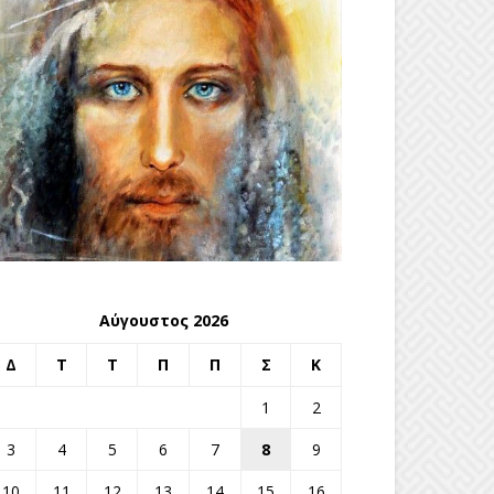
Αύγουστος 2026
Δ
Τ
Τ
Π
Π
Σ
Κ
1
2
3
4
5
6
7
8
9
10
11
12
13
14
15
16