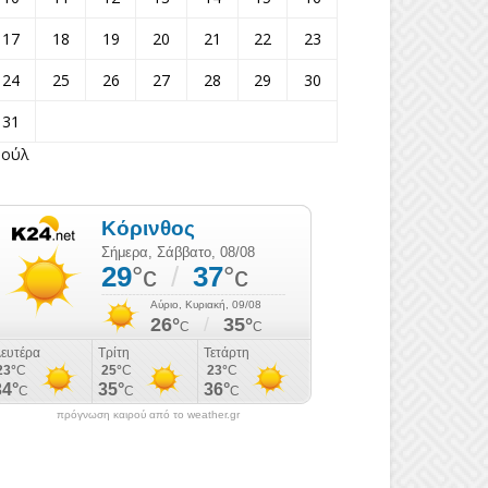
17
18
19
20
21
22
23
24
25
26
27
28
29
30
31
Ιούλ
πρόγνωση καιρού από το weather.gr