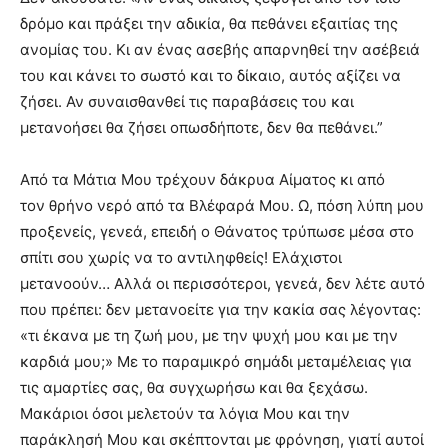
δρόμο και πράξει την αδικία, θα πεθάνει εξαιτίας της
ανομίας του. Κι αν ένας ασεβής απαρνηθεί την ασέβειά
του και κάνει το σωστό και το δίκαιο, αυτός αξίζει να
ζήσει. Αν συναισθανθεί τις παραβάσεις του και
μετανοήσει θα ζήσει οπωσδήποτε, δεν θα πεθάνει.”
Από τα Μάτια Μου τρέχουν δάκρυα Αίματος κι από
τον θρήνο νερό από τα Βλέφαρά Μου. Ω, πόση λύπη μου
προξενείς, γενεά, επειδή ο Θάνατος τρύπωσε μέσα στο
σπίτι σου χωρίς να το αντιληφθείς! Ελάχιστοι
μετανοούν… Αλλά οι περισσότεροι, γενεά, δεν λέτε αυτό
που πρέπει: δεν μετανοείτε για την κακία σας λέγοντας:
«τι έκανα με τη ζωή μου, με την ψυχή μου και με την
καρδιά μου;» Με το παραμικρό σημάδι μεταμέλειας για
τις αμαρτίες σας, θα συγχωρήσω και θα ξεχάσω.
Μακάριοι όσοι μελετούν τα λόγια Μου και την
παράκλησή Μου και σκέπτονται με φρόνηση, γιατί αυτοί