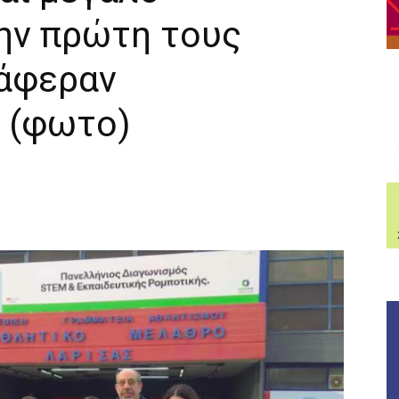
ην πρώτη τους
άφεραν
 (φωτο)