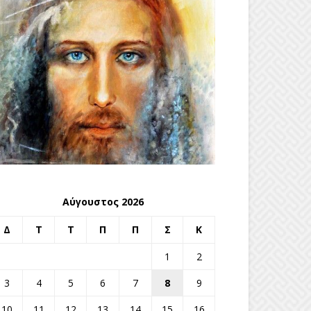
Αύγουστος 2026
Δ
Τ
Τ
Π
Π
Σ
Κ
1
2
3
4
5
6
7
8
9
10
11
12
13
14
15
16