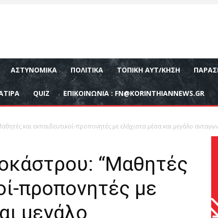
ΑΣΤΥΝΟΜΙΚΆ
ΠΟΛΙΤΙΚΆ
ΤΟΠΙΚΉ ΑΥΤ/ΚΗΣΗ
ΠΑΡΑΣ
ΑΤΙΡΑ
QUIZ
ΕΠΙΚΟΙΝΩΝΊΑ :
FN@KORINTHIANNEWS.GR
αθητές και εκπαιδευτικοί-προπονητές με ελάχιστα μέσα και μεγάλο ανταγωνι
λοκάστρου: “Μαθητές
οί-προπονητές με
αι μεγάλο