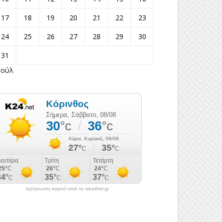
17
18
19
20
21
22
23
24
25
26
27
28
29
30
31
Ιούλ
πρόγνωση καιρού από το weather.gr