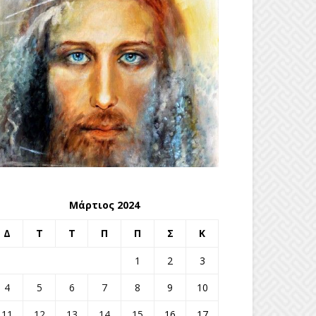
Μάρτιος 2024
Δ
Τ
Τ
Π
Π
Σ
Κ
1
2
3
4
5
6
7
8
9
10
11
12
13
14
15
16
17