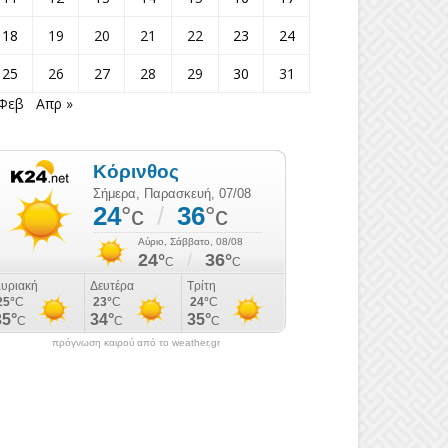
18
19
20
21
22
23
24
25
26
27
28
29
30
31
 Φεβ
Απρ »
πρόγνωση καιρού από το weather.gr