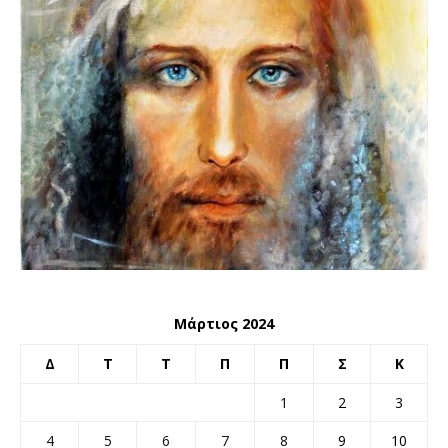
Μάρτιος 2024
Δ
Τ
Τ
Π
Π
Σ
Κ
1
2
3
4
5
6
7
8
9
10