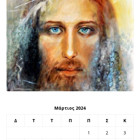
Μάρτιος 2024
Δ
Τ
Τ
Π
Π
Σ
Κ
1
2
3