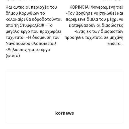
Και αυτές οι περιοχές του
ΚΟΡΙΝΘΙΑ: Φανερωμένη trail
δήμου Κορινθίων το
-Τον βοήθησε να σηκωθεί και
καλοκαίρι θα υδροδοτούνται
παρέμεινε δίπλα του μέχρι να
από τη Στυμφαλία!!! –Το
καταφθάσουν οι διασώστες
μεγάλο έργο που προχωράει
-Ένας εκ των διασωστών
ταχύτατα! –Η δέσμευση του
προσήλθε ταχύτατα σε μηχανή
Νανόπουλου υλοποιείται!
enduro…
-Δηλώσεις για το έργο
(φωτο)
kornews