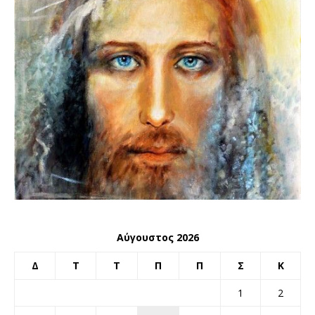
Αύγουστος 2026
Δ
Τ
Τ
Π
Π
Σ
Κ
1
2