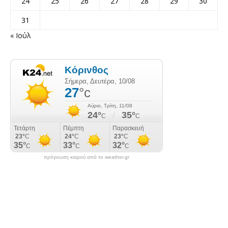
24
25
26
27
28
29
30
31
« Ιούλ
πρόγνωση καιρού από το weather.gr