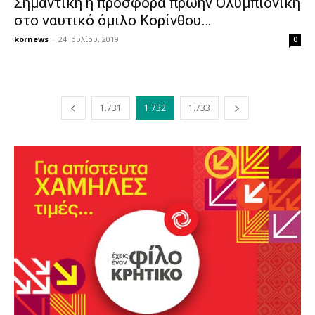
Σημαντική η προσφορά πρώην Ολυμπιονίκη
στο ναυτικό όμιλο Κορίνθου…
kornews
-
24 Ιουλίου, 2019
0
1.731
1.732
1.733