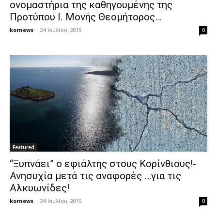
ονομαστήρια της καθηγουμένης της
Προτύπου Ι. Μονής Θεομήτορος…
kornews
-
24 Ιουλίου, 2019
0
Featured
“Ξυπνάει” ο εφιάλτης στους Κορίνθιους!-
Ανησυχία μετά τις αναφορές …για τις
Αλκυωνίδες!
kornews
-
24 Ιουλίου, 2019
0