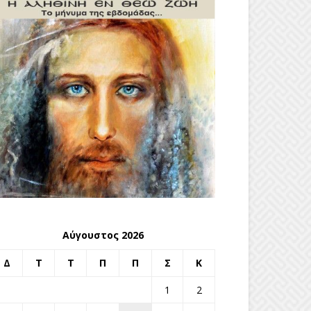
Αύγουστος 2026
Δ
Τ
Τ
Π
Π
Σ
Κ
1
2