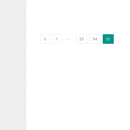
...
1
53
54
55