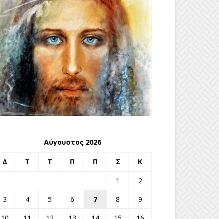
Αύγουστος 2026
Δ
Τ
Τ
Π
Π
Σ
Κ
1
2
3
4
5
6
7
8
9
10
11
12
13
14
15
16