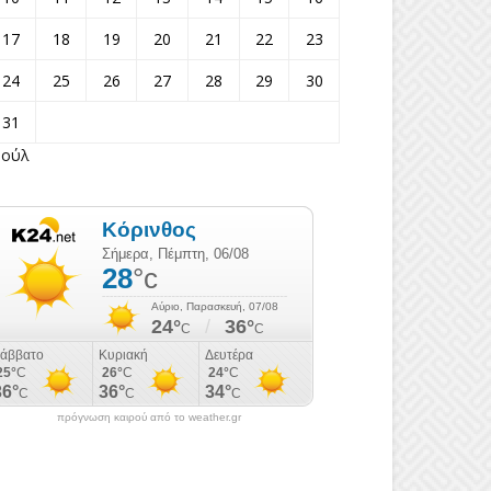
17
18
19
20
21
22
23
24
25
26
27
28
29
30
31
Ιούλ
πρόγνωση καιρού από το weather.gr