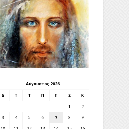
Αύγουστος 2026
Δ
Τ
Τ
Π
Π
Σ
Κ
1
2
3
4
5
6
7
8
9
10
11
12
13
14
15
16