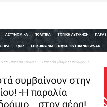
ΑΣΤΥΝΟΜΙΚΆ
ΠΟΛΙΤΙΚΆ
ΤΟΠΙΚΉ ΑΥΤ/ΚΗΣΗ
ΠΑΡΑΣ
ΑΤΙΡΑ
QUIZ
ΕΠΙΚΟΙΝΩΝΊΑ :
FN@KORINTHIANNEWS.GR
 στην παραλία Κοκκωνίου! -Η παραλία χάθηκε, το πεζοδρόμιο...
τά συμβαίνουν στην
ου! -Η παραλία
δρόμιο …στον αέρα!