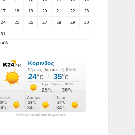
17
18
19
20
21
22
23
24
25
26
27
28
29
30
31
Ιούλ
πρόγνωση καιρού από το weather.gr