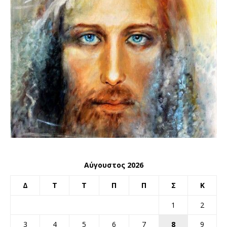
Αύγουστος 2026
Δ
Τ
Τ
Π
Π
Σ
Κ
1
2
3
4
5
6
7
8
9