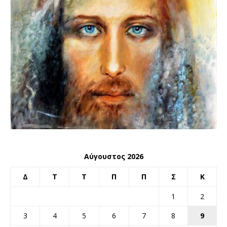
Αύγουστος 2026
Δ
Τ
Τ
Π
Π
Σ
Κ
1
2
3
4
5
6
7
8
9