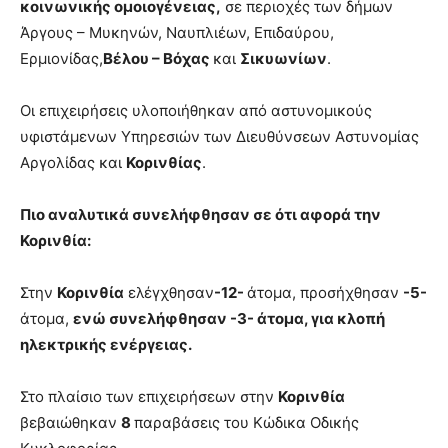
κοινωνικής ομοιογένειας,
σε περιοχές των δήμων
Άργους – Μυκηνών, Ναυπλιέων, Επιδαύρου,
Ερμιονίδας,
Βέλου – Βόχας
και
Σικυωνίων
.
Οι επιχειρήσεις υλοποιήθηκαν από αστυνομικούς
υφιστάμενων Υπηρεσιών των Διευθύνσεων Αστυνομίας
Αργολίδας και
Κορινθίας
.
Πιο αναλυτικά συνελήφθησαν σε ότι αφορά την
Κορινθία:
Στην
Κορινθία
ελέγχθησαν
-12-
άτομα, προσήχθησαν
-5-
άτομα,
ενώ συνελήφθησαν -3- άτομα, για κλοπή
ηλεκτρικής ενέργειας.
Στο πλαίσιο των επιχειρήσεων στην
Κορινθία
βεβαιώθηκαν
8
παραβάσεις του Κώδικα Οδικής