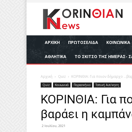
ΑΡΧΙΚΉ
ΠΡΩΤΟΣΕΛΙΔΑ
ΚΟΙΝΩΝΙΚΆ
ΑΘΛΗΤΙΚΆ
ΤΟ ΣΚΙΤΣΟ ΤΗΣ ΗΜΕΡΑΣ- Σ
Αρχική
Quiz
ΚΟΡΙΝΘΙΑ: Για ποιον δήμαρχο …βαρ
Quiz
Κοινωνικά
Παρασκήνιο
Τοπική Αυτ/κηση
ΚΟΡΙΝΘΙΑ: Για π
βαράει η καμπάν
2 Ιουλίου, 2021