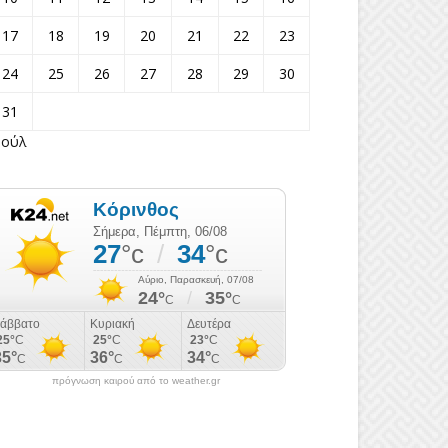
17
18
19
20
21
22
23
24
25
26
27
28
29
30
31
Ιούλ
πρόγνωση καιρού από το weather.gr