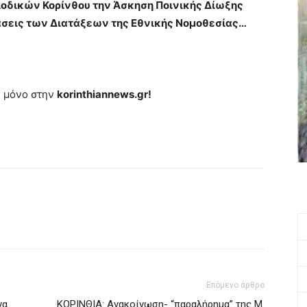
ιοδικών Κορίνθου την Άσκηση Ποινικής Δίωξης
άσεις των Διατάξεων της Εθνικής Νομοθεσίας…
α μόνο στην
korinthiannews.gr!
Επόμενο άρθρο
να
ΚΟΡΙΝΘΙΑ: Ανακοίνωση- “παραλήρημα” της Μ.