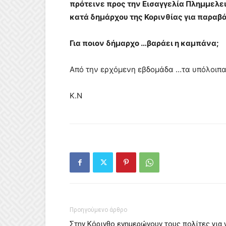
πρότεινε προς την Εισαγγελία Πλημμελε
κατά δημάρχου της Κορινθίας για παραβ
Για ποιον δήμαρχο …βαράει η καμπάνα;
Από την ερχόμενη εβδομάδα …τα υπόλοιπ
Κ.Ν
Προηγούμενο άρθρο
Στην Κόρινθο ενημερώνουν τους πολίτες για 