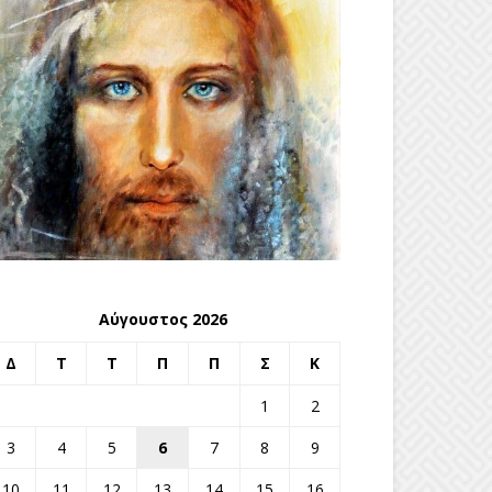
Αύγουστος 2026
Δ
Τ
Τ
Π
Π
Σ
Κ
1
2
3
4
5
6
7
8
9
10
11
12
13
14
15
16