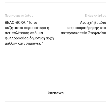
Προηγούμενο άρθρο
Επόμενο άρθρο
ΒΕΛΟ-ΒΟΧΑ: “Το να
Ανοιχτή βραδιά
συζητιέται περισσότερο η
αστροπαρατήρησης στο
αντιπολίτευση από μια
αστεροσκοπείο Στεφανίου
φυλλοροούσα δημοτική αρχή
μάλλον κάτι σημαίνει…”
kornews