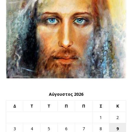
Αύγουστος 2026
Δ
Τ
Τ
Π
Π
Σ
Κ
1
2
3
4
5
6
7
8
9