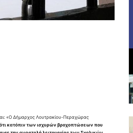
ται: «Ο Δήμαρχος Λουτρακίου-Περαχώρας
ότι κατόπιν των ισχυρών βροχοπτώσεων που
σισε την αναστολή λειτουργίας των Σχολικών