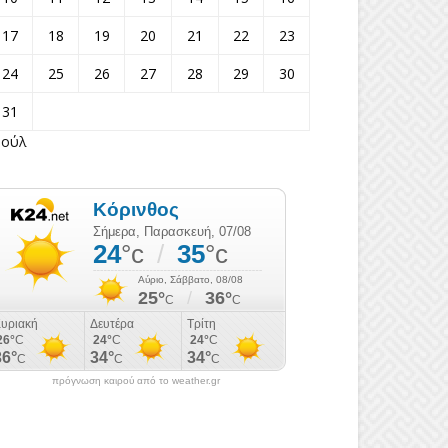
17
18
19
20
21
22
23
24
25
26
27
28
29
30
31
Ιούλ
πρόγνωση καιρού από το weather.gr