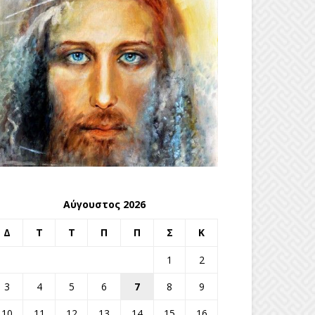
Αύγουστος 2026
Δ
Τ
Τ
Π
Π
Σ
Κ
1
2
3
4
5
6
7
8
9
10
11
12
13
14
15
16