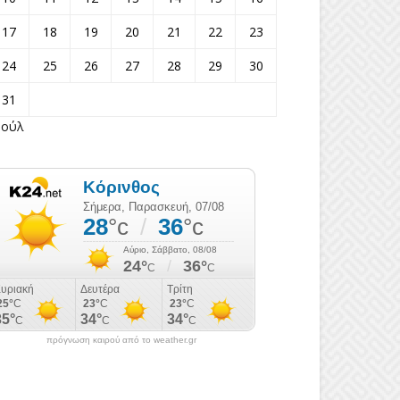
17
18
19
20
21
22
23
24
25
26
27
28
29
30
31
Ιούλ
πρόγνωση καιρού από το weather.gr