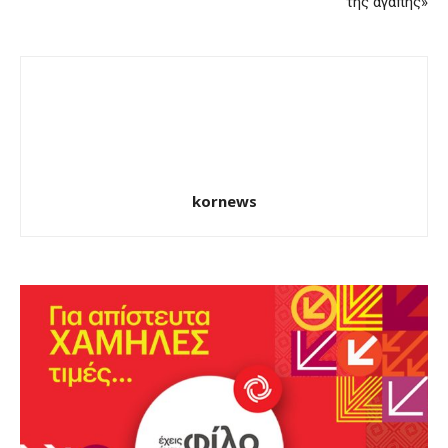
της αγάπης»
kornews