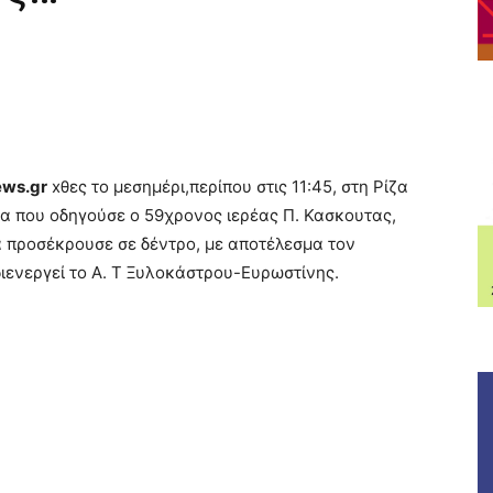
ews.gr
xθες το μεσημέρι,περίπου στις 11:45, στη Ρίζα
α που οδηγούσε ο 59χρονος ιερέας Π. Κασκουτας,
α προσέκρουσε σε δέντρο, με αποτέλεσμα τον
ιενεργεί το Α. Τ Ξυλοκάστρου-Ευρωστίνης.