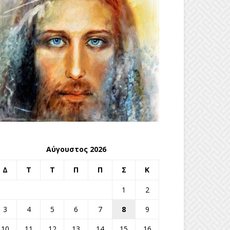
Αύγουστος 2026
Δ
Τ
Τ
Π
Π
Σ
Κ
1
2
3
4
5
6
7
8
9
10
11
12
13
14
15
16