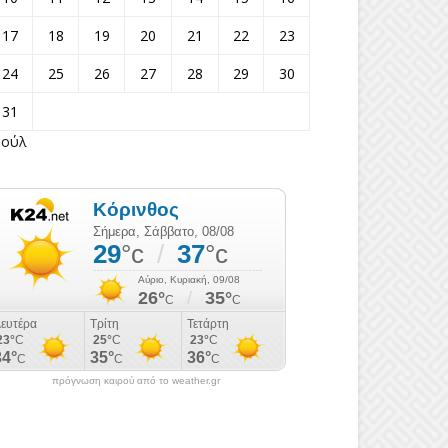
17
18
19
20
21
22
23
24
25
26
27
28
29
30
31
Ιούλ
πρόγνωση καιρού από το weather.gr