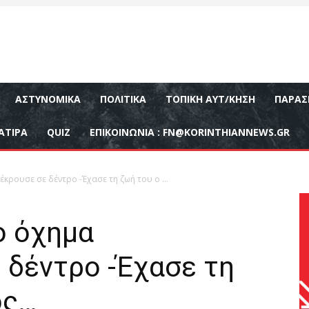
ΑΣΤΥΝΟΜΙΚΆ
ΠΟΛΙΤΙΚΆ
ΤΟΠΙΚΉ ΑΥΤ/ΚΗΣΗ
ΠΑΡΑΣ
ΑΤΙΡΑ
QUIZ
ΕΠΙΚΟΙΝΩΝΊΑ :
FN@KORINTHIANNEWS.GR
ρουσε σε δέντρο -Έχασε τη ζωή του ο ...
ο όχημα
 δέντρο -Έχασε τη
ός…