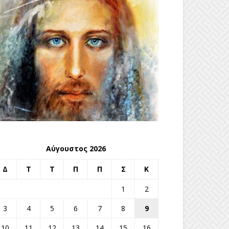
Αύγουστος 2026
Δ
Τ
Τ
Π
Π
Σ
Κ
1
2
3
4
5
6
7
8
9
10
11
12
13
14
15
16