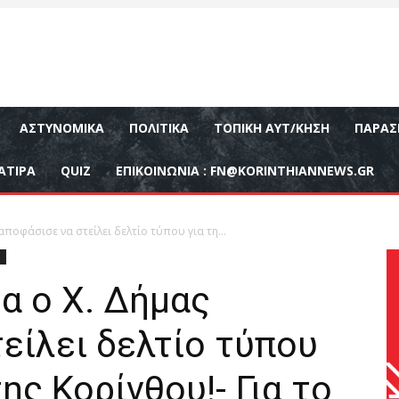
ΑΣΤΥΝΟΜΙΚΆ
ΠΟΛΙΤΙΚΆ
ΤΟΠΙΚΉ ΑΥΤ/ΚΗΣΗ
ΠΑΡΑΣ
ΑΤΙΡΑ
QUIZ
ΕΠΙΚΟΙΝΩΝΊΑ :
FN@KORINTHIANNEWS.GR
ποφάσισε να στείλει δελτίο τύπου για τη...
ς
α ο Χ. Δήμας
είλει δελτίο τύπου
ης Κορίνθου!- Για το