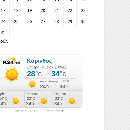
17
18
19
20
21
22
23
24
25
26
27
28
29
30
31
Ιούλ
πρόγνωση καιρού από το weather.gr