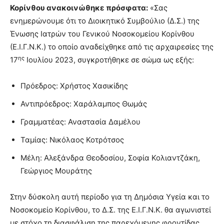
Κορίνθου ανακοινώθηκε πρόσφατα:
«Σας
ενημερώνουμε ότι το Διοικητικό Συμβούλιο (Δ.Σ.) της
Ένωσης Ιατρών του Γενικού Νοσοκομείου Κορίνθου
(Ε.Ι.Γ.Ν.Κ.) το οποίο αναδείχθηκε από τις αρχαιρεσίες της
ης
17
Ιουλίου 2023, συγκροτήθηκε σε σώμα ως εξής:
Πρόεδρος: Χρήστος Χασικίδης
Αντιπρόεδρος: Χαράλαμπος Θωμάς
Γραμματέας: Αναστασία Δαμέλου
Ταμίας: Νικόλαος Κοτρότσος
Μέλη: Αλεξάνδρα Θεοδοσίου, Σοφία Κολιαντζάκη,
Γεώργιος Μουράτης
Στην δύσκολη αυτή περίοδο για τη Δημόσια Υγεία και το
Νοσοκομείο Κορίνθου, το Δ.Σ. της Ε.Ι.Γ.Ν.Κ. θα αγωνιστεί
με στόχο τη διασφάλιση της παρεχόμενης φροντίδας