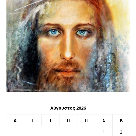
Αύγουστος 2026
Δ
Τ
Τ
Π
Π
Σ
Κ
1
2