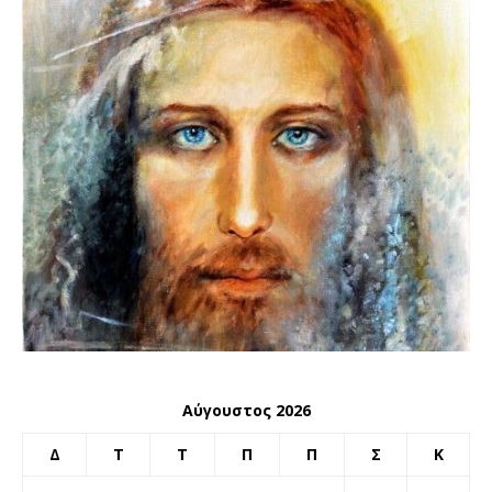
Αύγουστος 2026
Δ
Τ
Τ
Π
Π
Σ
Κ