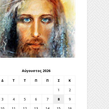
Αύγουστος 2026
Δ
Τ
Τ
Π
Π
Σ
Κ
1
2
3
4
5
6
7
8
9
10
11
12
13
14
15
16