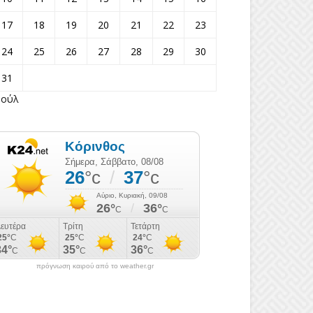
17
18
19
20
21
22
23
24
25
26
27
28
29
30
31
Ιούλ
πρόγνωση καιρού από το weather.gr