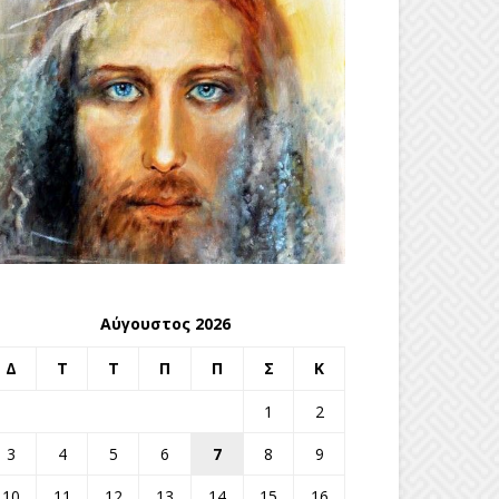
Αύγουστος 2026
Δ
Τ
Τ
Π
Π
Σ
Κ
1
2
3
4
5
6
7
8
9
10
11
12
13
14
15
16