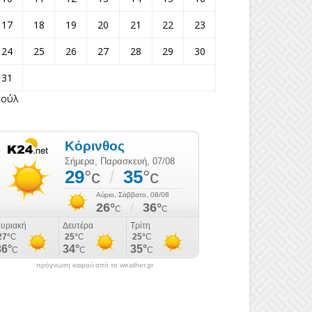
17
18
19
20
21
22
23
24
25
26
27
28
29
30
31
Ιούλ
πρόγνωση καιρού από το weather.gr