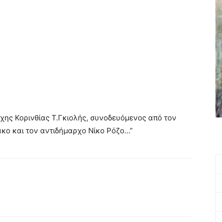
χης Κορινθίας Τ.Γκιολής, συνοδευόμενος από τον
κο και τον αντιδήμαρχο Νίκο Ρόζο…”