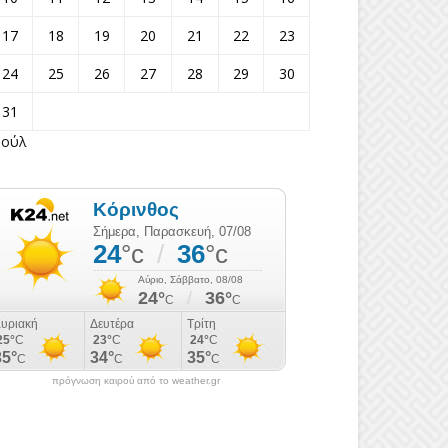
17
18
19
20
21
22
23
24
25
26
27
28
29
30
31
Ιούλ
πρόγνωση καιρού από το weather.gr