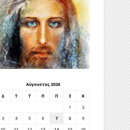
Αύγουστος 2026
Δ
Τ
Τ
Π
Π
Σ
Κ
1
2
3
4
5
6
7
8
9
10
11
12
13
14
15
16