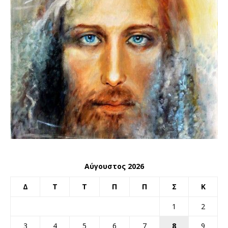
Αύγουστος 2026
Δ
Τ
Τ
Π
Π
Σ
Κ
1
2
3
4
5
6
7
8
9