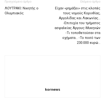
Προηγούμενο άρθρο
Επόμενο άρθρο
ΛΟΥΤΡΑΚΙ: Νικητής ο
Είχαν «ρημάξει» στις κλοπές
Ολυμπιακός
τους νομούς Κορινθίας,
Αργολίδας και Λακωνίας…
-Επιτυχία του τμήματος
ασφαλείας Άργους-Μυκηνών
-Τι τοποθετούσαν στα
οχήματα… -Το ποσό των
230.000 ευρώ…
kornews