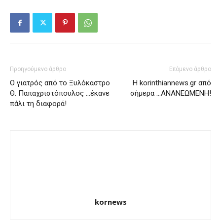
Προηγούμενο άρθρο
Επόμενο άρθρο
Ο γιατρός από το Ξυλόκαστρο
Η korinthiannews.gr από
Θ. Παπαχριστόπουλος …έκανε
σήμερα …ΑΝΑΝΕΩΜΕΝΗ!
πάλι τη διαφορά!
kornews