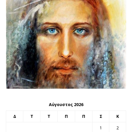
Αύγουστος 2026
Δ
Τ
Τ
Π
Π
Σ
Κ
1
2