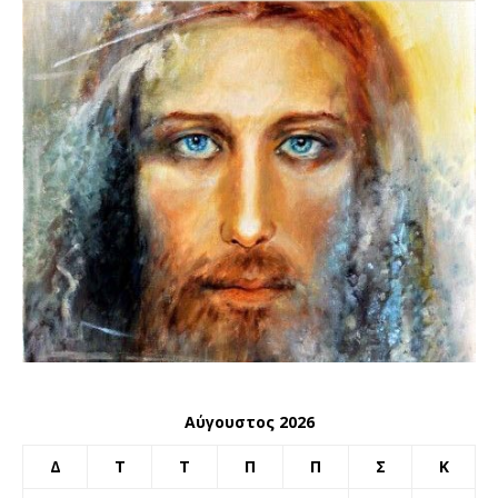
Αύγουστος 2026
Δ
Τ
Τ
Π
Π
Σ
Κ