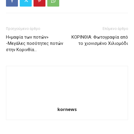
Προηγούμενο άρθρο
Επόμενο άρθρο
Η«μαφία των ποτών»
ΚΟΡΙΝΘΙΑ: Φωτογραφία από
-Μεγάλες ποσότητες ποτών
το χιονισμένο Χιλιομόδι
στην Κορινθία…
kornews