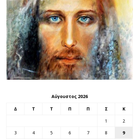
Αύγουστος 2026
Δ
Τ
Τ
Π
Π
Σ
Κ
1
2
3
4
5
6
7
8
9