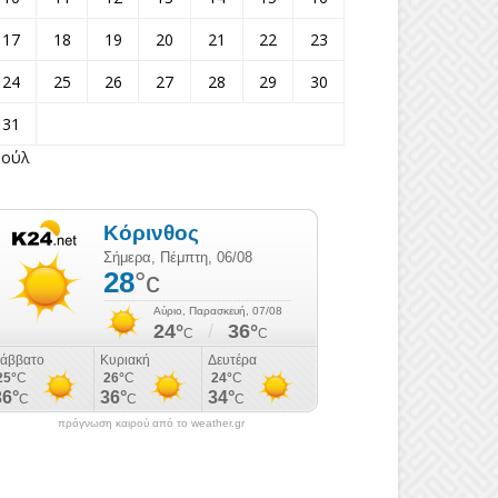
17
18
19
20
21
22
23
24
25
26
27
28
29
30
31
Ιούλ
πρόγνωση καιρού από το weather.gr