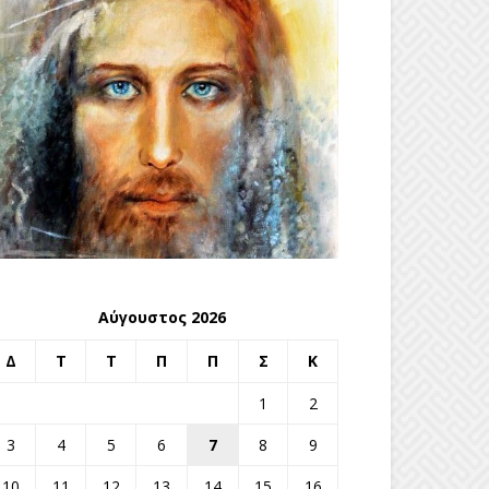
Αύγουστος 2026
Δ
Τ
Τ
Π
Π
Σ
Κ
1
2
3
4
5
6
7
8
9
10
11
12
13
14
15
16