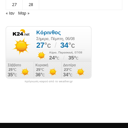
27
28
« Ιαν
Μαρ »
πρόγνωση καιρού από το weather.gr