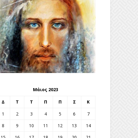
Μάιος 2023
Δ
Τ
Τ
Π
Π
Σ
Κ
1
2
3
4
5
6
7
8
9
10
11
12
13
14
15
16
17
18
19
20
21