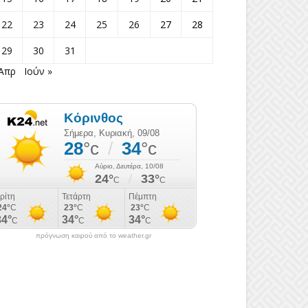
22
23
24
25
26
27
28
29
30
31
 Απρ
Ιούν »
πρόγνωση καιρού από το weather.gr