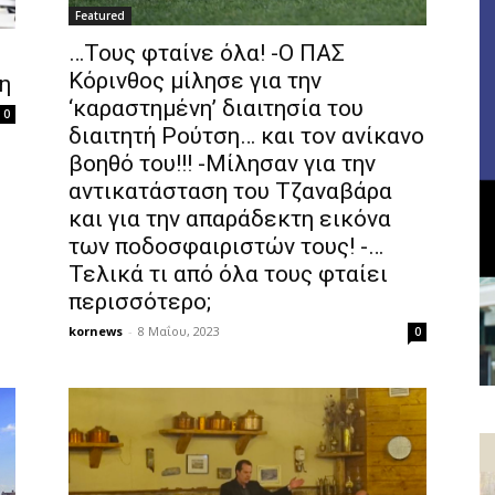
Featured
…Τους φταίνε όλα! -Ο ΠΑΣ
Κόρινθος μίλησε για την
η
‘καραστημένη’ διαιτησία του
0
διαιτητή Ρούτση… και τον ανίκανο
βοηθό του!!! -Μίλησαν για την
αντικατάσταση του Τζαναβάρα
και για την απαράδεκτη εικόνα
των ποδοσφαιριστών τους! -…
Τελικά τι από όλα τους φταίει
περισσότερο;
kornews
-
8 Μαΐου, 2023
0