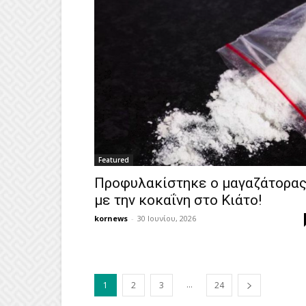
Featured
Προφυλακίστηκε ο μαγαζάτορα
με την κοκαΐνη στο Κιάτο!
kornews
-
30 Ιουνίου, 2026
...
1
2
3
24