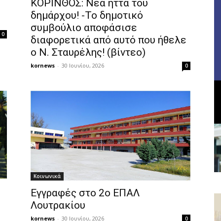
ΚΟΡΙΝΘΟΣ: Νέα ήττα του
δημάρχου! -Το δημοτικό
συμβούλιο αποφάσισε
0
διαφορετικά από αυτό που ήθελε
ο Ν. Σταυρέλης! (βίντεο)
kornews
-
30 Ιουνίου, 2026
0
Κοινωνικά
Εγγραφές στο 2ο ΕΠΑΛ
Λουτρακίου
kornews
-
30 Ιουνίου, 2026
0