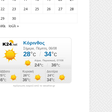
22
23
24
25
26
27
28
29
30
 Μάι
Ιούλ »
πρόγνωση καιρού από το weather.gr