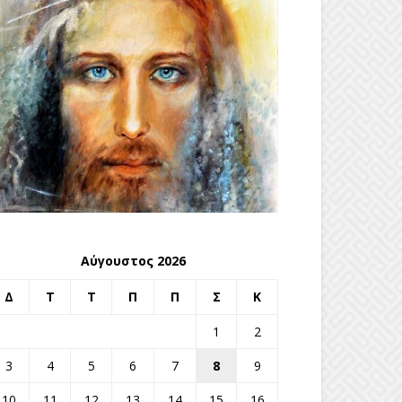
Αύγουστος 2026
Δ
Τ
Τ
Π
Π
Σ
Κ
1
2
3
4
5
6
7
8
9
10
11
12
13
14
15
16