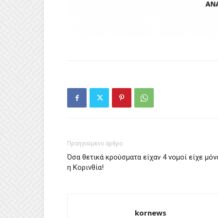
Προηγούμενο άρθρο
Όσα θετικά κρούσματα είχαν 4 νομοί είχε μόν
η Κορινθία!
kornews