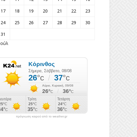
17
18
19
20
21
22
23
24
25
26
27
28
29
30
31
Ιούλ
πρόγνωση καιρού από το weather.gr