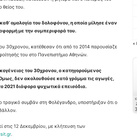
 θείος του.
αθ’ ομολογία του δολοφόνου, η οποία μίλησε έναν
 αφορμή με την συμπεριφορά του.
« 
 του 30χρονου, κατέθεσαν ότι από το 2014 παρουσίαζε
 φοίτησής του στο Πανεπιστήμιο Αθηνών.
ικογένειας του 30χρονου, ο κατηγορούμενος
 Όμως, δεν ακολουθούσε κατά γράμμα τις αγωγές,
το 2021 διάφορα ψυχωτικά επεισόδια.
ο τραγικό συμβάν στη Φολέγανδρο, υποστήριξαν ότι ο
βάλλον.
εί στις 12 Δεκεμβρίου, με κλήτευση των
it.gr
.