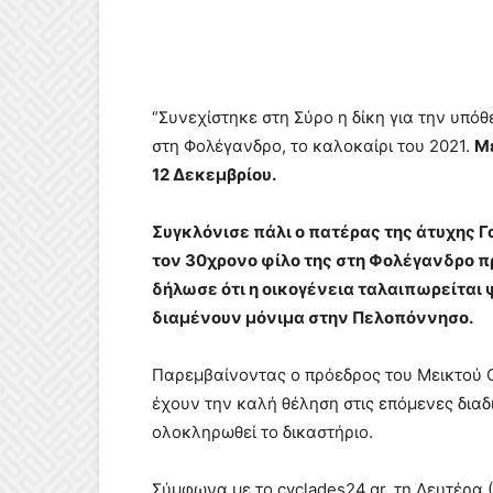
“Συνεχίστηκε στη Σύρο η δίκη για την υπ
στη Φολέγανδρο, το καλοκαίρι του 2021.
Με
12 Δεκεμβρίου.
Συγκλόνισε πάλι ο πατέρας της άτυχης 
τον 30χρονο φίλο της στη Φολέγανδρο π
δήλωσε ότι η οικογένεια ταλαιπωρείται 
διαμένουν μόνιμα στην Πελοπόννησο.
Παρεμβαίνοντας ο πρόεδρος του Μεικτού Ο
έχουν την καλή θέληση στις επόμενες διαδ
ολοκληρωθεί το δικαστήριο.
Σύμφωνα με το cyclades24.gr, τη Δευτέρα (