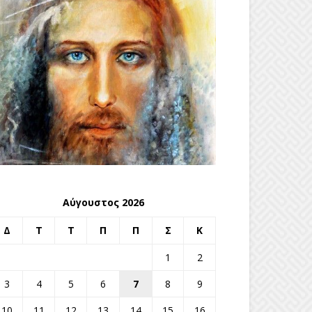
Αύγουστος 2026
Δ
Τ
Τ
Π
Π
Σ
Κ
1
2
3
4
5
6
7
8
9
10
11
12
13
14
15
16